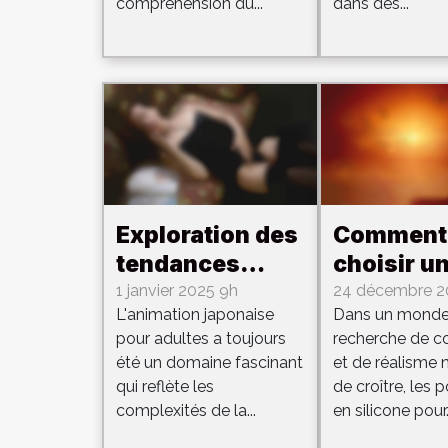
maghrébines
compréhension du...
dans des...
Exploration des
Comment
tendances
choisir u
actuelles dans
poupée e
1 janvier 2025 9h
24 décembre 2
L'animation japonaise
Dans un monde
l'animation
silicone u
pour adultes a toujours
recherche de 
adulte
réaliste p
été un domaine fascinant
et de réalisme 
japonaise
adultes
qui reflète les
de croître, les
complexités de la...
en silicone pour.