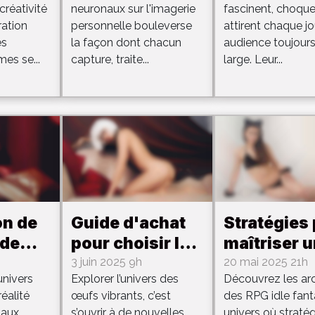
créativité
neuronaux sur l'imagerie
fascinent, choque
nt
ils l'imagerie
leur public
ration
personnelle bouleverse
attirent chaque j
el
personnelle ?
es
la façon dont chacun
audience toujours
es se...
capture, traite...
large. Leur...
on de
Guide d'achat
Stratégies
 de
pour choisir le
maîtriser u
meilleur œuf
RPG idle
3 juin 2025 9h
20 mai 2025 21h
univers
Explorer l’univers des
Découvrez les ar
es en
vibrant adapté
fantasy av
réalité
œufs vibrants, c’est
des RPG idle fant
tuelle
à vos besoins
héroïnes e
 aux
s’ouvrir à de nouvelles
univers où stratég