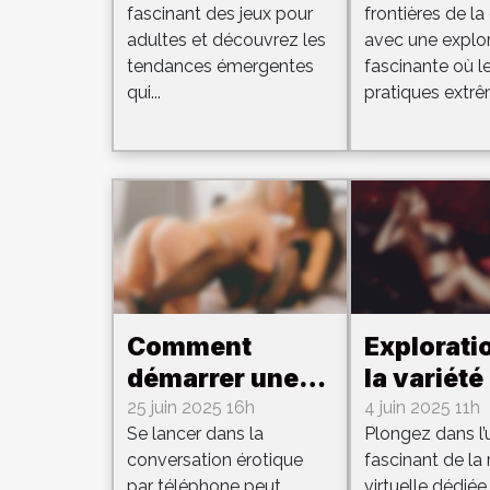
fascinant des jeux pour
frontières de la 
pour adultes en
rencontre
adultes et découvrez les
avec une explo
2025
l'art visu
tendances émergentes
fascinante où l
qui...
pratiques extrêm
Comment
Explorati
démarrer une
la variété
carrière dans la
contenus
25 juin 2025 16h
4 juin 2025 11h
Se lancer dans la
Plongez dans l’
conversation
disponibl
conversation érotique
fascinant de la 
érotique par
réalité vir
par téléphone peut
virtuelle dédiée