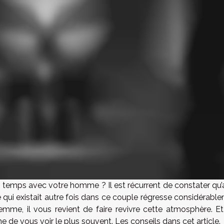
temps avec votre homme ? Il est récurrent de constater qu’
qui existait autre fois dans ce couple régresse considérable
emme, il vous revient de faire revivre cette atmosphère. Et
e vous voir le plus souvent. Les conseils dans cet article.