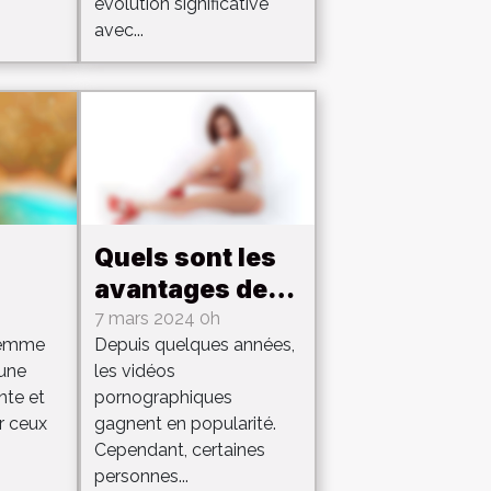
évolution significative
avec...
Quels sont les
avantages de
ent
jouer aux jeux
7 mars 2024 0h
femme
Depuis quelques années,
tre
Hentai ?
 une
les vidéos
nte et
pornographiques
gar
r ceux
gagnent en popularité.
Cependant, certaines
personnes...