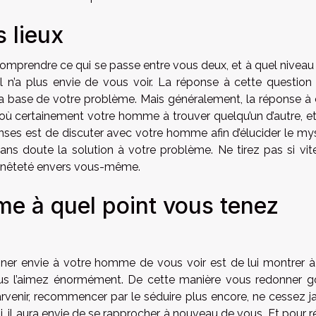
 lieux
omprendre ce qui se passe entre vous deux, et à quel niveau
l n’a plus envie de vous voir. La réponse à cette question
a base de votre problème. Mais généralement, la réponse à 
e, où certainement votre homme à trouver quelqu’un d’autre, e
onses est de discuter avec votre homme afin d’élucider le mys
sans doute la solution à votre problème. Ne tirez pas si vit
onnêteté envers vous-même.
e à quel point vous tenez
nner envie à votre homme de vous voir est de lui montrer à
vous l’aimez énormément. De cette manière vous redonner g
arvenir, recommencer par le séduire plus encore, ne cessez j
si, il aura envie de se rapprocher à nouveau de vous. Et pour r