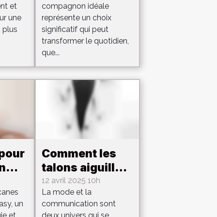
nt et
compagnon idéale
idéale pour vos
our une
représente un choix
besoins ?
 plus
significatif qui peut
transformer le quotidien,
que...
 pour
Comment les
n
talons aiguilles
peuvent
12 avril 2025 10h
canes
La mode et la
ec
pimenter les
asy, un
communication sont
t
conversations
ie et
deux univers qui se