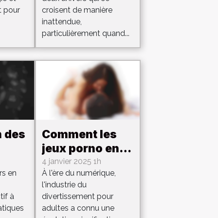
téléphoniques
t pour
croisent de manière
inattendue,
particulièrement quand...
n des
Comment les
jeux porno en
es
ligne
4 janvier 2025 1h
rs en
À l'ère du numérique,
aires
améliorent
l'industrie du
t
l'expérience
tif à
divertissement pour
utilisateur
atiques
adultes a connu une