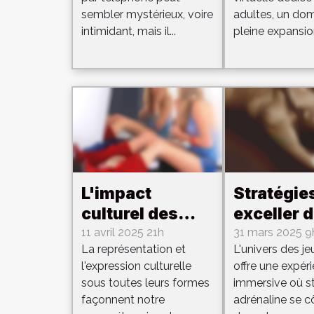
téléphone ?
pour adul
sembler mystérieux, voire
adultes, un do
intimidant, mais il...
pleine expansion
L'impact
Stratégie
culturel des
exceller 
vidéos pour
un jeu de
11 avril 2025 21h
31 mars 2025 9
La représentation et
L'univers des je
adultes
combat R
l'expression culturelle
offre une expér
spécifiques aux
érotique 
sous toutes leurs formes
immersive où st
communautés
ligne
façonnent notre
adrénaline se c