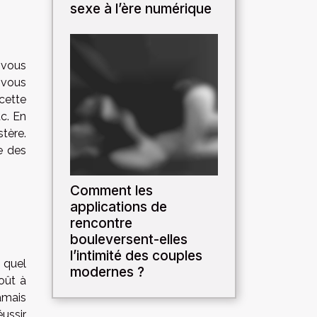
sexe à l’ère numérique
 vous
 vous
cette
tc. En
tère.
e des
Comment les
applications de
rencontre
bouleversent-elles
l’intimité des couples
 quel
modernes ?
oût à
amais
éussir