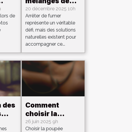
mélanges de
lité
plantes
h
20 décembre 2025 10h
 lors de
Arrêter de fumer
peuvent
otos
représente un véritable
e
faciliter le
e
défi, mais des solutions
imes
sevrage
naturelles existent pour
tabagique ?
accompagner ce...
n des
Comment
s
choisir la
poupée
26 juin 2025 9h
mes
Choisir la poupée
t
compagnon