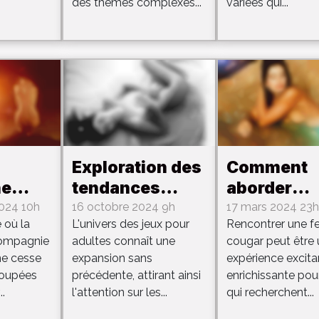
des thèmes complexes...
variées qui...
Exploration des
Comment
ne
tendances
aborder
n
actuelles dans
efficacem
024 10h
16 octobre 2024 9h
17 mars 2024 23h
 où la
L'univers des jeux pour
Rencontrer une 
ltra-
les jeux porno
une rencon
compagnie
adultes connaît une
cougar peut être
our
et hentai
avec une
ne cesse
expansion sans
expérience excita
femme cou
 poupées
précédente, attirant ainsi
enrichissante pou
?
..
l'attention sur les...
qui recherchent...