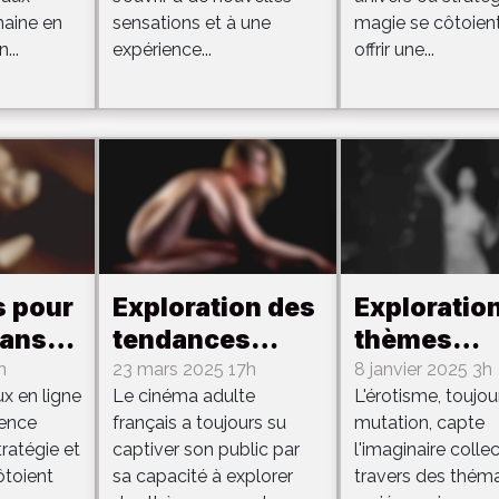
tes
combats
maine en
sensations et à une
magie se côtoien
...
expérience...
offrir une...
s pour
Exploration des
Exploratio
dans
tendances
thèmes
actuelles dans
érotiques l
h
23 mars 2025 17h
8 janvier 2025 3h
ux en ligne
Le cinéma adulte
L'érotisme, toujou
PG
le cinéma
plus popul
ience
français a toujours su
mutation, capte
en
adulte français
du momen
ratégie et
captiver son public par
l'imaginaire collec
ôtoient
sa capacité à explorer
travers des thém