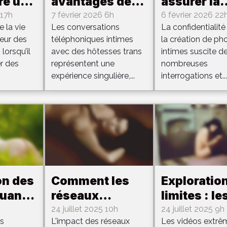
re une
avantages des
assurer la
on
conversations
confidentia
 17h
7 février 2026 6h
6 février 2026 22
 la vie
Les conversations
La confidentialité
 pour
téléphoniques
lors de la
œur des
téléphoniques intimes
la création de ph
ages
intimes avec
création d
lorsqu’il
avec des hôtesses trans
intimes suscite d
des hôtesses
photos int
er des
représentent une
nombreuses
trans
?
expérience singulière,...
interrogations et...
on des
Comment les
Exploratio
quand
réseaux
limites : le
ques
neuronaux
vidéos
24 juillet 2025 10h
24 juillet 2025 9h
es
L'impact des réseaux
Les vidéos extrê
transforment-
extrêmes e