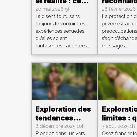
et réalité : ce
reconnaît
que les
applicati
20 mai 2026 9h
28 février 2026
Ils disent tout… sans
La protection de
expériences
sécurisée
toujours le vouloir. Les
privée est au c
sexuelles
vos mess
expériences sexuelles,
préoccupations 
révèlent sur
intimes ?
qu’elles soient
s’agit d’échang
nos relations
fantasmées, racontées...
messages...
Exploration des
Explorati
tendances
limites : 
émergentes
les prati
8 décembre 2025 10h
3 août 2025 1h
Plongez dans l’univers
Osez franchir l
dans les jeux
extrêmes