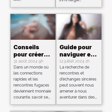
Conseils
Guide pour
pour créer
naviguer et
une annonce
profiter des
31 août 2024 9h
12 juillet 2024 1h
Dans un monde où
La recherche de
attirante sur
rencontres
les connections
rencontres et
un site de
avec des
rapides et les
d'échanges sincères
rencontres
trans en
rencontres fugaces
peut souvent nous
éphémères
toute
deviennent monnaie
amener à nous
sécurité
courante, savoir se...
aventurer dans des...