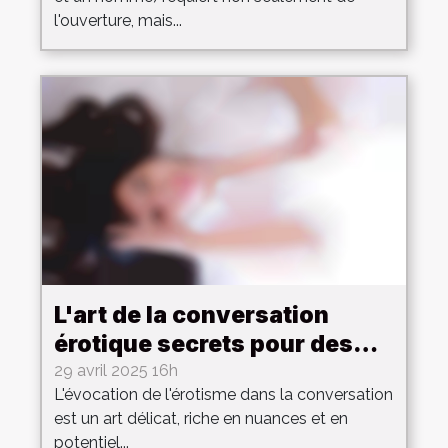
l'ouverture, mais...
L'art de la conversation
érotique secrets pour des
échanges captivants et
29 avril 2025 16h
L'évocation de l'érotisme dans la conversation
sensuels
est un art délicat, riche en nuances et en
potentiel...