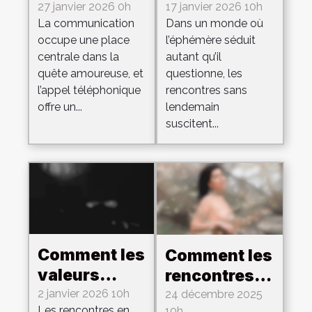
faciliter la
rencontres
27 janvier 2026 0h
17 janvier 2026 10h
La communication
Dans un monde où
rencontre
sans
occupe une place
l’éphémère séduit
amoureuse ?
lendemain :
centrale dans la
autant qu’il
éthique et
quête amoureuse, et
questionne, les
discrétion
l’appel téléphonique
rencontres sans
offre un...
lendemain
suscitent...
Comment les
Comment les
valeurs
rencontres
culturelles
discrètes
2 janvier 2026 10h
24 décembre 2025
Les rencontres en
10h