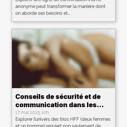
anonyme peut transformer la manière dont
on aborde ses besoins et...
Conseils de sécurité et de
communication dans les
trios HFF
17 mai 2025 10h
Explorer l’univers des trios HFF (deux femmes
et un homme) requiert non seulement de