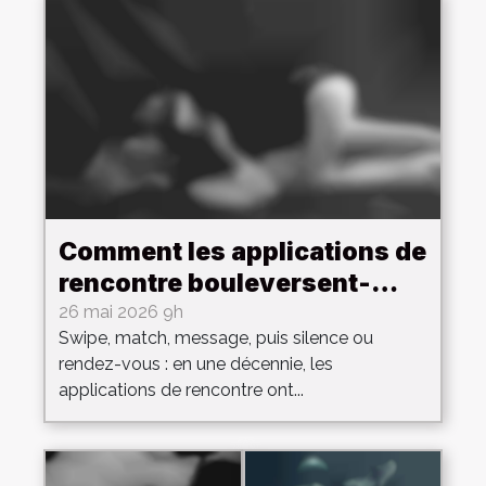
Comment les applications de
rencontre bouleversent-
elles l’intimité des couples
26 mai 2026 9h
Swipe, match, message, puis silence ou
modernes ?
rendez-vous : en une décennie, les
applications de rencontre ont...