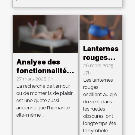
Lanternes
rouges
Analyse des
histoire et
26 mars 2025
fonctionnalités
17h
évolution
incontournables
27 mars 2025 0h
Les lanternes
des
La recherche de l'amour
pour une
rouges,
quartiers
ou de moments de plaisir
oscillant au gré
application de
érotiques
est une quête aussi
du vent dans
dating érotique
ancienne que l'humanité
à travers
les ruelles
réussie
elle-même....
obscures, ont
le monde
longtemps été
le symbole