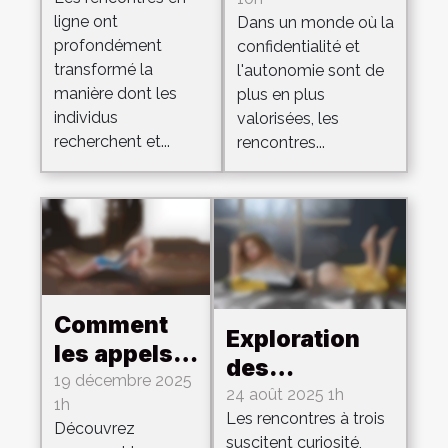
influencent-
transforment
ligne ont
Dans un monde où la
elles les
les relations
profondément
confidentialité et
rencontres
modernes ?
transformé la
l'autonomie sont de
en ligne ?
manière dont les
plus en plus
individus
valorisées, les
recherchent et...
rencontres...
Comment
Exploration
les appels
des
érotiques
19 décembre 2025
dynamiques
24 août 2025 1h
1h
avec des
Les rencontres à trois
émotionnelles
Découvrez
femmes
suscitent curiosité,