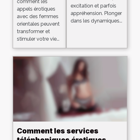
dans les
comment les
orientales
excitation et parfois
appels érotiques
rencontres à
appréhension. Plonger
peuvent
avec des femmes
trois
dans les dynamiques...
pimenter
orientales peuvent
transformer et
votre
stimuler votre vie...
quotidien ?
Comment les services