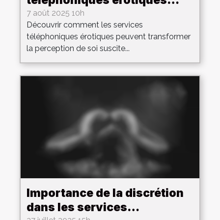
téléphoniques érotiques
renforcent la confiance en
7 août 2025 10h
Découvrir comment les services
soi ?
téléphoniques érotiques peuvent transformer
la perception de soi suscite...
Importance de la discrétion
dans les services