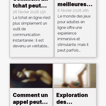
meilleures
tchat peut
stratégies
6 février 2026 18h
mener à une
26 février 2026 15h
Le monde des jeux
pour
Le tchat en ligne n’est
rencontre
pour adultes en
plus simplement un
progresser
passionnante
ligne offre une
outil de
dans les
?
expérience
communication
jeux pour
immersive et
instantanée : il est
adultes en
stimulante, mais il
devenu un véritable...
peut parfois...
ligne
Comment un
Exploration
appel peut-il
des