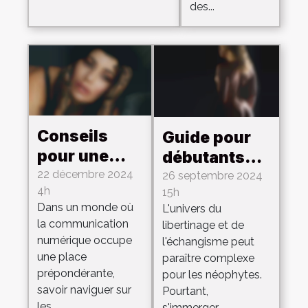
des...
Conseils
Guide pour
pour une
débutants
interaction
22 décembre 2024
sur le
26 septembre 2024
4h
15h
réussie sur
libertinage et
Dans un monde où
L'univers du
les
l'échangisme
la communication
libertinage et de
plateformes
numérique occupe
l'échangisme peut
d'échanges
une place
paraître complexe
intimes
prépondérante,
pour les néophytes.
savoir naviguer sur
Pourtant,
les...
s'immerger...