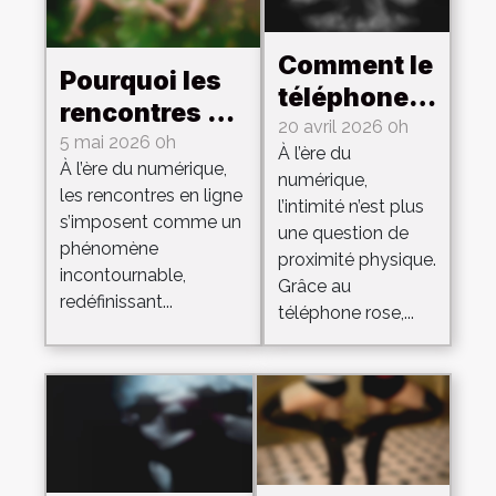
Comment le
Pourquoi les
téléphone
rencontres en
rose
20 avril 2026 0h
ligne
5 mai 2026 0h
À l’ère du
favorise
À l’ère du numérique,
bouleversent-
numérique,
l'intimité à
les rencontres en ligne
elles les
l’intimité n’est plus
distance ?
s’imposent comme un
une question de
dynamiques
phénomène
proximité physique.
de la
incontournable,
Grâce au
communauté
redéfinissant...
téléphone rose,...
?