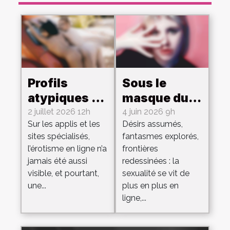
Profils
Sous le
atypiques :
masque du
la face
désir :
2 juillet 2026 12h
4 juin 2026 9h
Sur les applis et les
Désirs assumés,
cachée des
explorer les
sites spécialisés,
fantasmes explorés,
rencontres
vraies
l’érotisme en ligne n’a
frontières
érotiques sur
envies dans
jamais été aussi
redessinées : la
internet
le sexe à
visible, et pourtant,
sexualité se vit de
l’ère
une...
plus en plus en
ligne,...
numérique