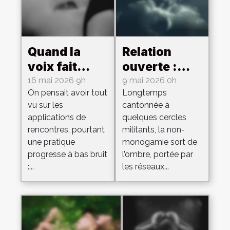
Quand la
Relation
voix fait
ouverte :
battre le
récit d’un
16 mai 2026 9h
9 mai 2026 0h
On pensait avoir tout
Longtemps
cœur :
premier pas
vu sur les
cantonnée à
confidences
vers le
applications de
quelques cercles
sur
polyamour
rencontres, pourtant
militants, la non-
l’anonymat
une pratique
monogamie sort de
en tchat
progresse à bas bruit
l’ombre, portée par
:...
les réseaux...