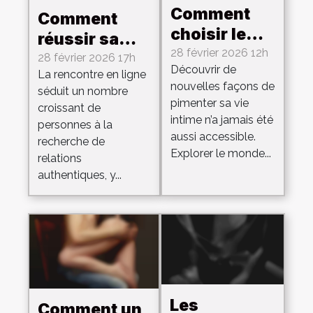
Comment
Comment
choisir le
réussir sa
sextoy
28 février 2026 12h
rencontre en
28 février 2026 17h
Découvrir de
parfait pour
La rencontre en ligne
ligne avec
nouvelles façons de
séduit un nombre
dynamiser
des
pimenter sa vie
croissant de
votre vie
partenaires
intime n’a jamais été
personnes à la
intime ?
aussi accessible.
voluptueuses
recherche de
Explorer le monde...
?
relations
authentiques, y...
Les
Comment un