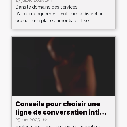
d'accompagnement érotique
27 juillet 2025 15h
Dans le domaine des services
d'accompagnement érotique, la discrétion
occupe une place primordiale et se...
Conseils pour choisir une
ligne de conversation intime
anonyme
25 juin 2025 16h
Explorer une ligne de conversation intime